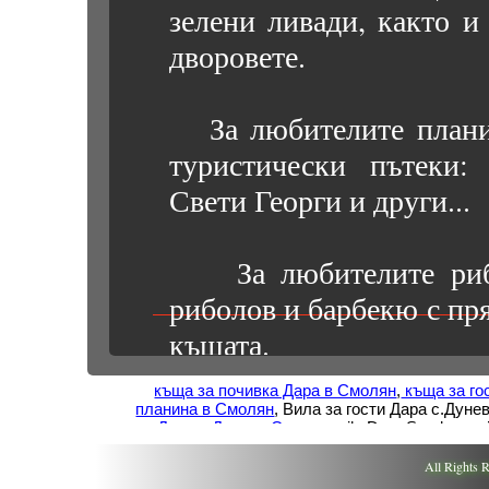
зелени ливади, както и
дворовете.
За любителите планин
туристически пътеки:
Свети Георги и други...
За любителите риба
риболов и барбекю с пря
къщата.
къща за почивка Дара в Смолян
,
къща за го
Дунево предлага мн
планина в Смолян
, Вила за гости Дара с.Дун
Дара с.Дунево Смолян
, vila Dara Smolyan, 
пикници в планината.
planina,
pochivka v Smolqn Dara
, vila za gosti 
Смолян,
нощувка Смолян
, нощувк
All Rights