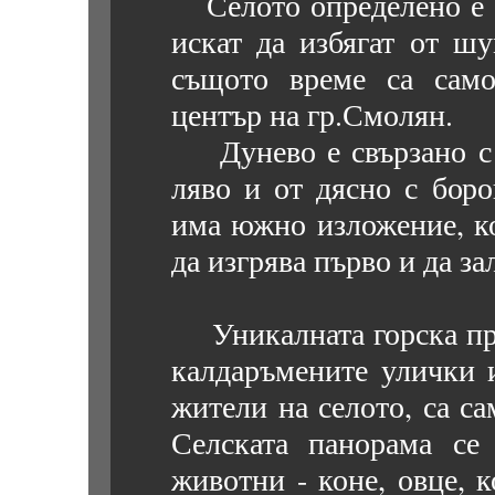
Селото определено е п
искат да избягат от шу
същото време са само
център на гр.Смолян.
Дунево е свързано с г
ляво и от дясно с боро
има южно изложение, ко
да изгрява първо и да за
Уникалната горска при
калдаръмените улички 
жители на селото, са са
Селската панорама се
животни - коне, овце, 